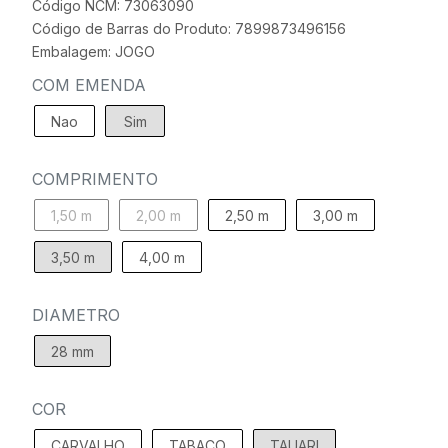
Código NCM: 73063090
Código de Barras do Produto: 7899873496156
Embalagem: JOGO
COM EMENDA
Nao
Sim
COMPRIMENTO
1,50 m
2,00 m
2,50 m
3,00 m
3,50 m
4,00 m
DIAMETRO
28 mm
COR
CARVALHO
TABACO
TAUARI