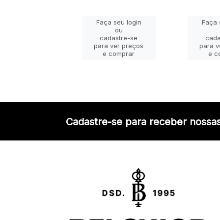
ça seu login
Faça seu login
Faça 
ou
ou
adastre-se
cadastre-se
cada
a ver preços
para ver preços
para v
e comprar
e comprar
e c
Cadastre-se para receber nossas