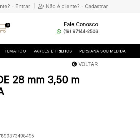
ente? - Entrar
|
Não é cliente? - Cadastrar
Fale Conosco
0
(19) 97144-2506
TEMATICO
VAROES E TRILHOS
PERSIANA SOB MEDIDA
VOLTAR
DE 28 mm 3,50 m
A
: 7899873498495