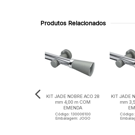
Produtos Relacionados
E NOBRE ACO 28
KIT JADE NOBRE ACO 28
KIT JADE 
 m SEM EMENDA
mm 4,00 m COM
mm 3,
EMENDA
EM
go: 130001100
Código: 130006100
Código:
lagem: JOGO
Embalagem: JOGO
Embala