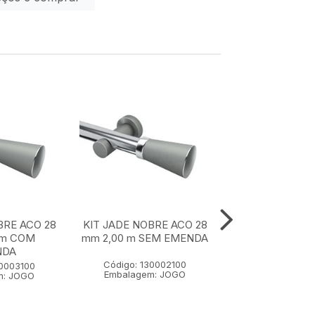
BRE ACO 28
KIT JADE NOBRE ACO 28
KIT JADE NOBR
 m COM
mm 2,00 m SEM EMENDA
mm 1,50 m SE
NDA
Código: 130002100
Código: 1300
30003100
Embalagem: JOGO
Embalagem:
m: JOGO