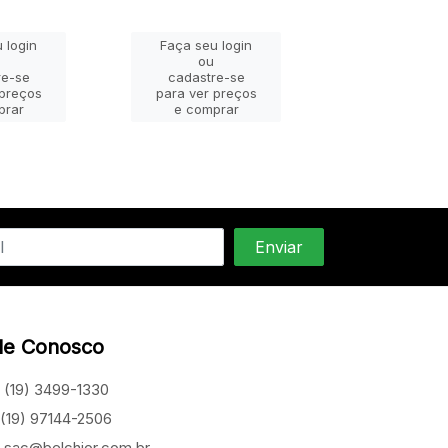
 login
Faça seu login
Faça seu lo
ou
ou
re-se
cadastre-se
cadastre-
 preços
para ver preços
para ver pr
prar
e comprar
e compra
le Conosco
(19) 3499-1330
(19) 97144-2506
sac@belchior.com.br