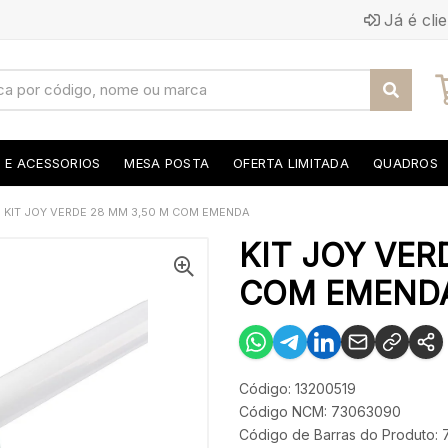
Já é cli
S E ACESSORIOS
MESA POSTA
OFERTA LIMITADA
QUADROS
KIT JOY VERDE 28 MM 3,50 M COM EMENDA
KIT JOY VER
COM EMEND
Código: 13200519
Código NCM: 73063090
Código de Barras do Produto