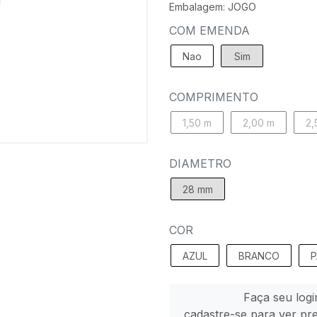
Embalagem: JOGO
COM EMENDA
Nao
Sim
COMPRIMENTO
1,50 m
2,00 m
2,
DIAMETRO
28 mm
COR
AZUL
BRANCO
P
Faça seu logi
cadastre-se para ver pr