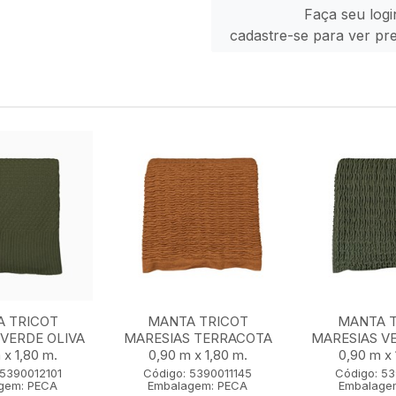
Faça seu logi
cadastre-se para ver pr
 TRICOT
MANTA TRICOT
MANTA 
VERDE OLIVA
MARESIAS TERRACOTA
MARESIAS VE
 x 1,80 m.
0,90 m x 1,80 m.
0,90 m x 
 5390012101
Código: 5390011145
Código: 53
gem: PECA
Embalagem: PECA
Embalage