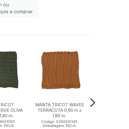
n ou
eços e comprar
TRICOT
MANTA TRICOT WAVES
MANTA TRICO
RDE OLIVA
TERRACOTA 0,90 m x
VERDE OLIVA 0
1,80 m.
1,80 m.
1,80 m.
90011101
Código: 5390010145
Código: 5390
m: PECA
Embalagem: PECA
Embalagem: 