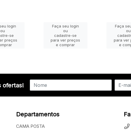
seu login
Faça seu login
Faça seu
ou
ou
ou
stre-se
cadastre-se
cadast
er preços
para ver preços
para ver
omprar
e comprar
e com
 ofertas!
Departamentos
Fa
CAMA POSTA