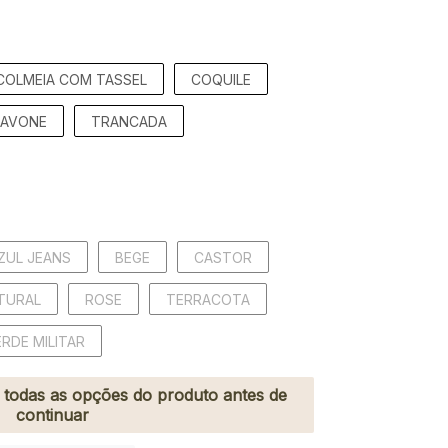
COLMEIA COM TASSEL
COQUILE
PAVONE
TRANCADA
ZUL JEANS
BEGE
CASTOR
TURAL
ROSE
TERRACOTA
RDE MILITAR
r todas as opções do produto antes de
continuar