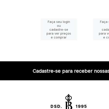
ça seu login
Faça seu login
Faça 
ou
ou
adastre-se
cadastre-se
cada
a ver preços
para ver preços
para v
e comprar
e comprar
e c
Cadastre-se para receber nossas