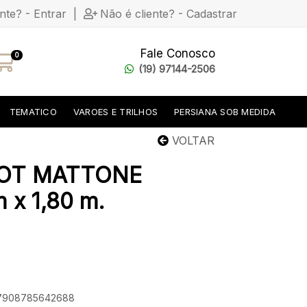
ente? - Entrar
|
Não é cliente? - Cadastrar
Fale Conosco
0
(19) 97144-2506
TEMATICO
VAROES E TRILHOS
PERSIANA SOB MEDIDA
VOLTAR
OT MATTONE
 x 1,80 m.
: 7908785642688