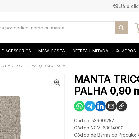
Já é cli
S E ACESSORIOS
MESA POSTA
OFERTA LIMITADA
QUADROS
COT MATTONE PALHA 0,90 M X 1,80 M.
MANTA TRIC
PALHA 0,90 m
Código: 539001257
Código NCM: 63014000
Código de Barras do Produto