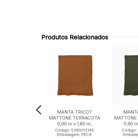
Produtos Relacionados
TRICOT WAVES
MANTA TRICOT
MANTA
OLIVA 0,90 m x
MATTONE TERRACOTA
MATTONE 
1,80 m.
0,90 m x 1,80 m.
0,90 m
o: 5390010101
Código: 5390012145
Código:
lagem: PECA
Embalagem: PECA
Embala