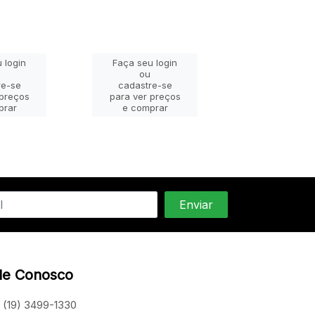
 login
Faça seu login
Faça seu lo
ou
ou
re-se
cadastre-se
cadastre-
 preços
para ver preços
para ver pr
prar
e comprar
e compra
le Conosco
(19) 3499-1330