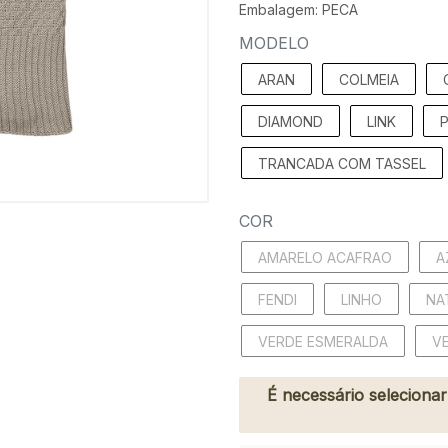
Embalagem: PECA
MODELO
ARAN
COLMEIA
DIAMOND
LINK
TRANCADA COM TASSEL
COR
AMARELO ACAFRAO
A
FENDI
LINHO
NA
VERDE ESMERALDA
VE
É necessário seleciona