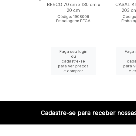
EIRO 50 cm x 70
BERCO 70 cm x 130 cm x
CASAL KI
cm
20 cm
203 c
igo: 1907001
Código: 1908006
Código
lagem: PECA
Embalagem: PECA
Embala
ça seu login
Faça seu login
Faça 
ou
ou
adastre-se
cadastre-se
cada
a ver preços
para ver preços
para v
e comprar
e comprar
e c
Cadastre-se para receber nossas