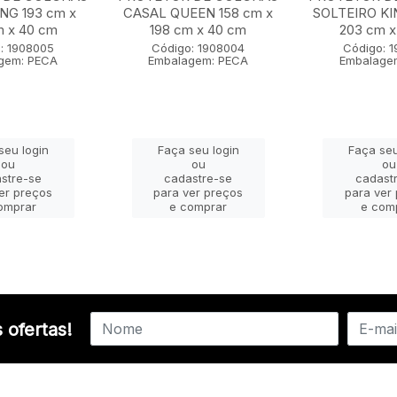
NG 193 cm x
CASAL QUEEN 158 cm x
SOLTEIRO KI
m x 40 cm
198 cm x 40 cm
203 cm x
: 1908005
Código: 1908004
Código: 
gem: PECA
Embalagem: PECA
Embalage
seu login
Faça seu login
Faça seu
ou
ou
ou
stre-se
cadastre-se
cadast
er preços
para ver preços
para ver
omprar
e comprar
e com
 ofertas!