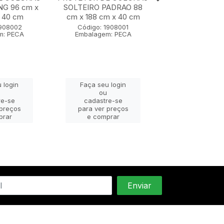
NG 96 cm x
SOLTEIRO PADRAO 88
TRAVESSEIRO 50
 40 cm
cm x 188 cm x 40 cm
cm
1908002
Código: 1908001
Código: 190
m: PECA
Embalagem: PECA
Embalagem: 
 login
Faça seu login
Faça seu lo
ou
ou
re-se
cadastre-se
cadastre-
 preços
para ver preços
para ver pr
prar
e comprar
e compra