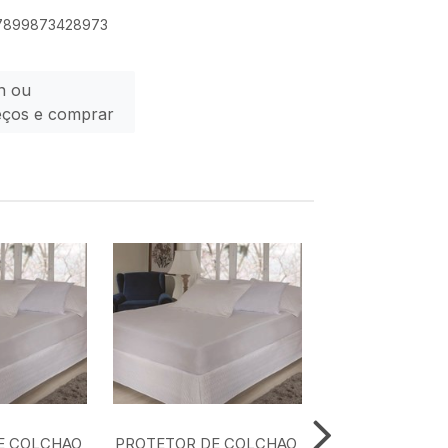
: 7899873428973
n ou
eços e comprar
E COLCHAO
PROTETOR DE COLCHAO
PROTETOR