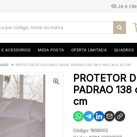
Já é cli
S E ACESSORIOS
MESA POSTA
OFERTA LIMITADA
QUADROS
VEIS
PROTETOR DE COLCHAO CASAL PADRAO 138 CM X 188 CM X 40 CM
PROTETOR D
PADRAO 138 c
cm
Código: 1908003