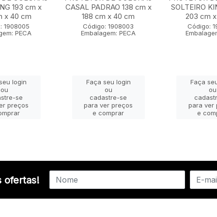
NG 193 cm x
CASAL PADRAO 138 cm x
SOLTEIRO KI
m x 40 cm
188 cm x 40 cm
203 cm x
: 1908005
Código: 1908003
Código: 
gem: PECA
Embalagem: PECA
Embalage
seu login
Faça seu login
Faça seu
ou
ou
ou
stre-se
cadastre-se
cadast
er preços
para ver preços
para ver
omprar
e comprar
e com
 ofertas!