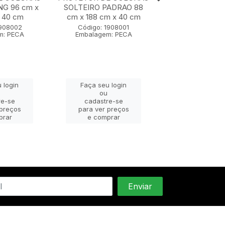
NG 96 cm x
SOLTEIRO PADRAO 88
TRAVESSEIRO 50
 40 cm
cm x 188 cm x 40 cm
cm
1908002
Código: 1908001
Código: 190
m: PECA
Embalagem: PECA
Embalagem: 
 login
Faça seu login
Faça seu lo
ou
ou
re-se
cadastre-se
cadastre-
 preços
para ver preços
para ver pr
prar
e comprar
e compra