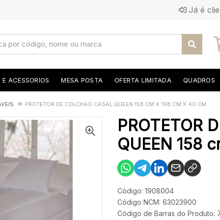
Já é cli
S E ACESSORIOS
MESA POSTA
OFERTA LIMITADA
QUADROS
VEIS
PROTETOR DE COLCHAO CASAL QUEEN 158 CM X 198 CM X 40 CM
PROTETOR D
QUEEN 158 cm
Código: 1908004
Código NCM: 63023900
Código de Barras do Produto