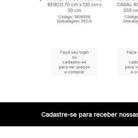
EIRO 50 cm x 70
BERCO 70 cm x 130 cm x
CASAL KI
cm
20 cm
203 c
igo: 1907001
Código: 1908006
Código
lagem: PECA
Embalagem: PECA
Embala
ça seu login
Faça seu login
Faça 
ou
ou
adastre-se
cadastre-se
cada
a ver preços
para ver preços
para v
e comprar
e comprar
e c
Cadastre-se para receber nossas