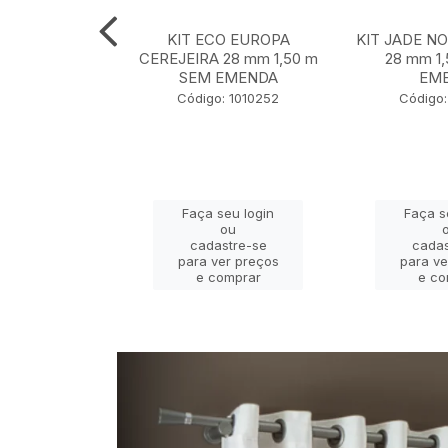
 NOBRE OURO
KIT ECO EUROPA
KIT JADE N
m 1,50 m SEM
CEREJEIRA 28 mm 1,50 m
28 mm 1
ENDA
SEM EMENDA
EM
 130001127
Código: 1010252
Código:
eu login
Faça seu login
Faça s
ou
ou
stre-se
cadastre-se
cadas
er preços
para ver preços
para ve
omprar
e comprar
e co