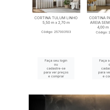
BALI MARFIM
CORTINA TULUM LINHO
CORTINA P
2,80 m x 2,30
5,50 m x 2,70 m
AREIA SEM
m
4,00 m 
Código: 257003103
 22401069
Código: 
eu login
Faça seu login
Faça s
ou
ou
stre-se
cadastre-se
cadas
er preços
para ver preços
para ve
omprar
e comprar
e co