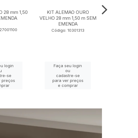
O 28 mm 1,50
KIT ALEMAO OURO
KIT JADE P
EMENDA
VELHO 28 mm 1,50 m SEM
28 mm 1,
EMENDA
EME
127001100
Código: 10301313
Código: 
u login
Faça seu login
Faça se
u
ou
o
tre-se
cadastre-se
cadast
r preços
para ver preços
para ver
mprar
e comprar
e com