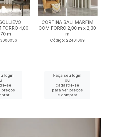
SOLLIEVO
CORTINA BALI MARFIM
CORTINA TU
 FORRO 4,00
COM FORRO 2,80 m x 2,30
5,50 m x
,70 m
m
Código: 2
23000056
Código: 22401069
u login
Faça seu login
Faça se
u
ou
o
tre-se
cadastre-se
cadast
r preços
para ver preços
para ver
mprar
e comprar
e com