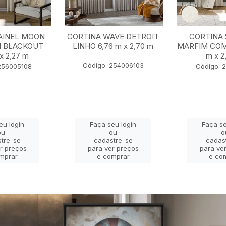
AINEL MOON
CORTINA WAVE DETROIT
CORTINA 
I BLACKOUT
LINHO 6,76 m x 2,70 m
MARFIM COM
x 2,27 m
m x 2
Código: 254006103
256005108
Código: 
eu login
Faça seu login
Faça se
ou
ou
o
tre-se
cadastre-se
cadas
r preços
para ver preços
para ve
mprar
e comprar
e co