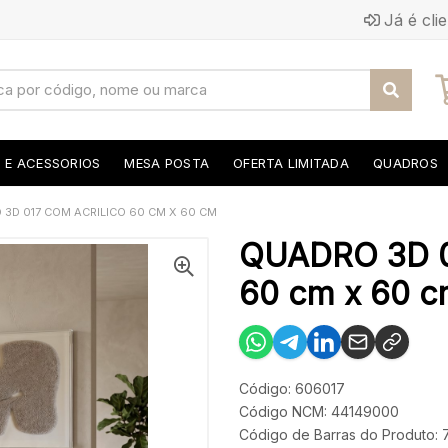
Já é cli
S E ACESSORIOS
MESA POSTA
OFERTA LIMITADA
QUADROS
3D 017 COM ACRILICO 60 CM X 60 CM
QUADRO 3D 
60 cm x 60 
Código: 606017
Código NCM: 44149000
Código de Barras do Produto: