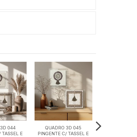
3D 044
QUADRO 3D 045
QUADRO 3D 0
 TASSEL E
PINGENTE C/ TASSEL E
ACRILICO 60 cm