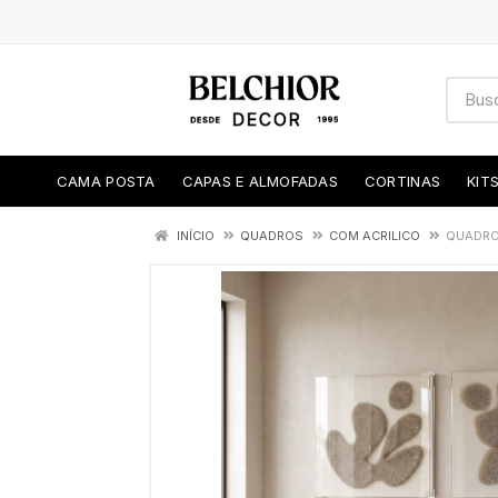
CAMA POSTA
CAPAS E ALMOFADAS
CORTINAS
KIT
INÍCIO
QUADROS
COM ACRILICO
QUADRO 