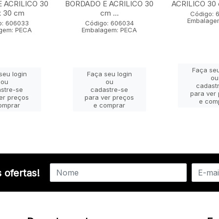
 ACRILICO 30
BORDADO E ACRILICO 30
ACRILICO 30 
x 30 cm
cm ...
Código: 
Embalage
o: 606033
Código: 606034
gem: PECA
Embalagem: PECA
Faça seu
seu login
Faça seu login
ou
ou
ou
cadast
stre-se
cadastre-se
para ver
er preços
para ver preços
e com
omprar
e comprar
 ofertas!