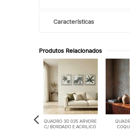
Características
Produtos Relacionados
O 3D 012 COM
QUADRO 3D 035 ARVORE
QUADR
O 60 cm x 60 cm
C/ BORDADO E ACRILICO
COQUE