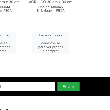
cm x 30 cm
ACRILICO 30 cm x 30 cm
Código: 60
606044
Código: 606045
Embalagem: 
m: PECA
Embalagem: PECA
 login
Faça seu login
Faça seu lo
ou
ou
re-se
cadastre-se
cadastre-
 preços
para ver preços
para ver pr
prar
e comprar
e compra