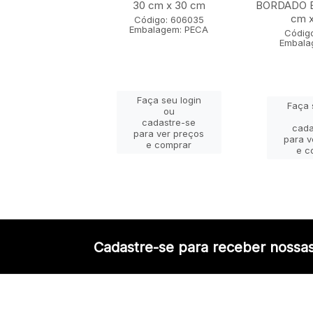
30 cm x 30 cm
BORDADO E
cm 
igo: 606012
Código: 606035
lagem: PECA
Embalagem: PECA
Códig
Embala
ça seu login
Faça seu login
Faça 
ou
ou
adastre-se
cadastre-se
cada
a ver preços
para ver preços
para v
e comprar
e comprar
e c
Cadastre-se para receber nossas