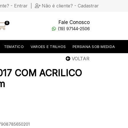
ente? - Entrar
|
Não é cliente? - Cadastrar
Fale Conosco
0
(19) 97144-2506
TEMATICO
VAROES E TRILHOS
PERSIANA SOB MEDIDA
VOLTAR
017 COM ACRILICO
cm
 7908785650201