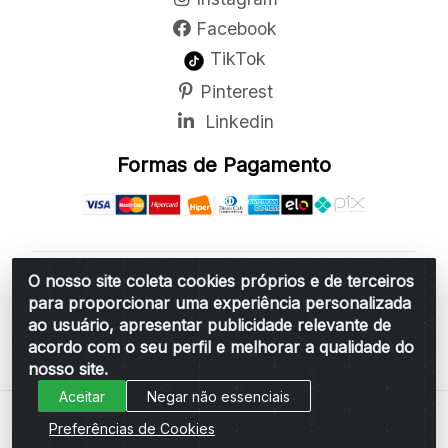
Facebook
TikTok
Pinterest
Linkedin
Formas de Pagamento
O nosso site coleta cookies próprios e de terceiros
Belchior Cortinas e Acessórios LTDA - R: Rua
para proporcionar uma experiência personalizada
Vereador Sérgio Leopoldino Alves, 876 - Santa
ao usuário, apresentar publicidade relevante de
Bárbara d'Oeste/SP - CEP 13.456-166 - CNPJ
acordo com o seu perfil e melhorar a qualidade do
06.314.073/0001-34
nosso site.
Aceitar
Negar não essenciais
Preferências de Cookies