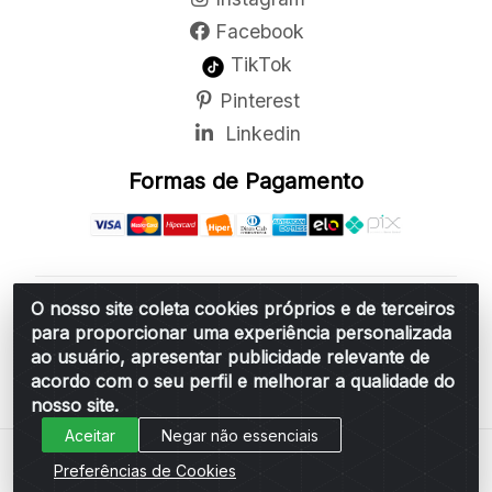
Facebook
TikTok
Pinterest
Linkedin
Formas de Pagamento
O nosso site coleta cookies próprios e de terceiros
Belchior Cortinas e Acessórios LTDA - R: Rua
para proporcionar uma experiência personalizada
Vereador Sérgio Leopoldino Alves, 876 - Santa
ao usuário, apresentar publicidade relevante de
Bárbara d'Oeste/SP - CEP 13.456-166 - CNPJ
acordo com o seu perfil e melhorar a qualidade do
06.314.073/0001-34
nosso site.
Aceitar
Negar não essenciais
Preferências de Cookies