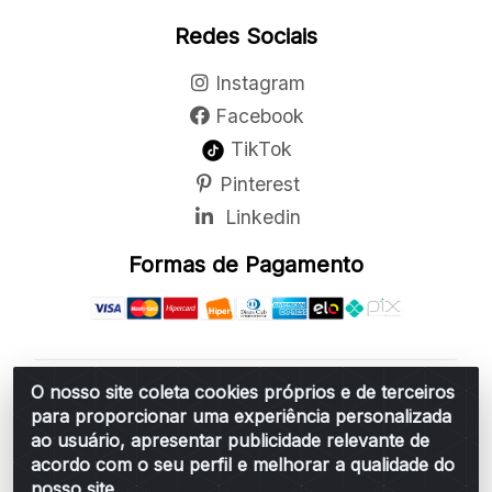
Redes Sociais
Instagram
Facebook
TikTok
Pinterest
Linkedin
Formas de Pagamento
O nosso site coleta cookies próprios e de terceiros
Belchior Cortinas e Acessórios LTDA - R: Rua
para proporcionar uma experiência personalizada
Vereador Sérgio Leopoldino Alves, 876 - Santa
ao usuário, apresentar publicidade relevante de
Bárbara d'Oeste/SP - CEP 13.456-166 - CNPJ
acordo com o seu perfil e melhorar a qualidade do
06.314.073/0001-34
nosso site.