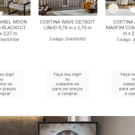
AINEL MOON
CORTINA WAVE DETROIT
CORTINA 
I BLACKOUT
LINHO 6,76 m x 2,70 m
MARFIM COM
x 2,27 m
m x 2
Código: 254006103
256005108
Código: 
eu login
Faça seu login
Faça se
ou
ou
o
tre-se
cadastre-se
cadas
r preços
para ver preços
para ve
mprar
e comprar
e co