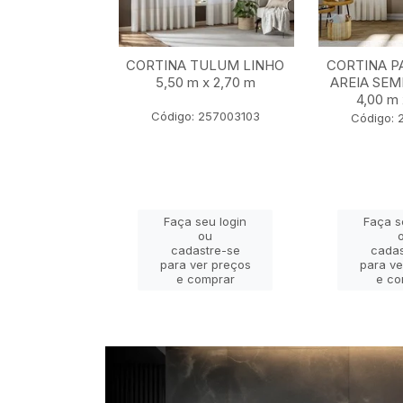
BALI MARFIM
CORTINA TULUM LINHO
CORTINA P
2,80 m x 2,30
5,50 m x 2,70 m
AREIA SEM
m
4,00 m 
Código: 257003103
 22401069
Código: 
eu login
Faça seu login
Faça s
ou
ou
stre-se
cadastre-se
cadas
er preços
para ver preços
para ve
omprar
e comprar
e co