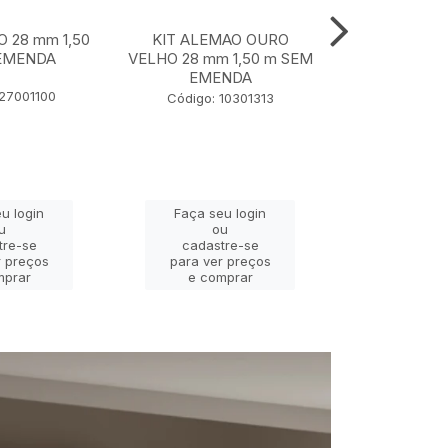
O 28 mm 1,50
KIT ALEMAO OURO
KIT JADE P
EMENDA
VELHO 28 mm 1,50 m SEM
28 mm 1,
EMENDA
EME
127001100
Código: 10301313
Código: 
u login
Faça seu login
Faça se
u
ou
o
tre-se
cadastre-se
cadast
r preços
para ver preços
para ver
mprar
e comprar
e com