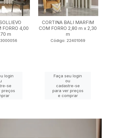
SOLLIEVO
CORTINA BALI MARFIM
CORTINA TU
 FORRO 4,00
COM FORRO 2,80 m x 2,30
5,50 m x
,70 m
m
Código: 2
23000056
Código: 22401069
u login
Faça seu login
Faça se
u
ou
o
tre-se
cadastre-se
cadast
r preços
para ver preços
para ver
mprar
e comprar
e com