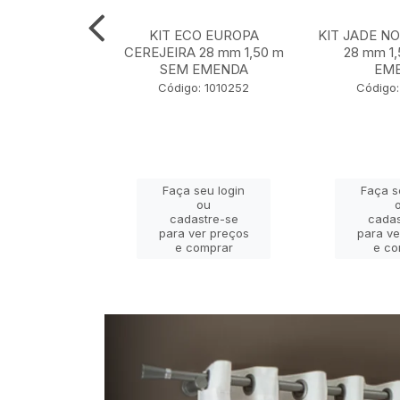
 NOBRE OURO
KIT ECO EUROPA
KIT JADE N
m 1,50 m SEM
CEREJEIRA 28 mm 1,50 m
28 mm 1
ENDA
SEM EMENDA
EM
 130001127
Código: 1010252
Código:
eu login
Faça seu login
Faça s
ou
ou
stre-se
cadastre-se
cadas
er preços
para ver preços
para ve
omprar
e comprar
e co