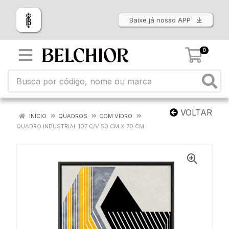
Baixe já nosso APP
0
VOLTAR
INÍCIO
QUADROS
COM VIDRO
QUADRO INDUSTRIAL 107 C/V 50 CM X 70 CM