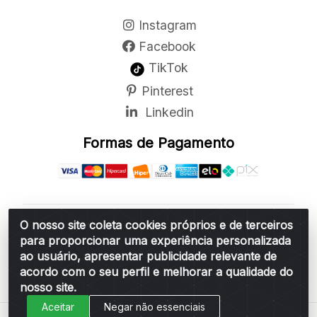
Instagram
Facebook
TikTok
Pinterest
Linkedin
Formas de Pagamento
O nosso site coleta cookies próprios e de terceiros
Belchior Cortinas e Acessórios LTDA - R: Rua
para proporcionar uma experiência personalizada
Vereador Sérgio Leopoldino Alves, 876 - Santa
ao usuário, apresentar publicidade relevante de
Bárbara d'Oeste/SP - CEP 13.456-166 - CNPJ
acordo com o seu perfil e melhorar a qualidade do
06.314.073/0001-34
nosso site.
Aceitar
Negar não essenciais