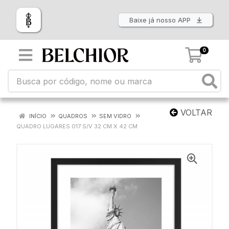
Baixe já nosso APP
0
VOLTAR
INÍCIO
QUADROS
SEM VIDRO
QUADRO LUGARES 017 S/V 32 CM X 42 CM