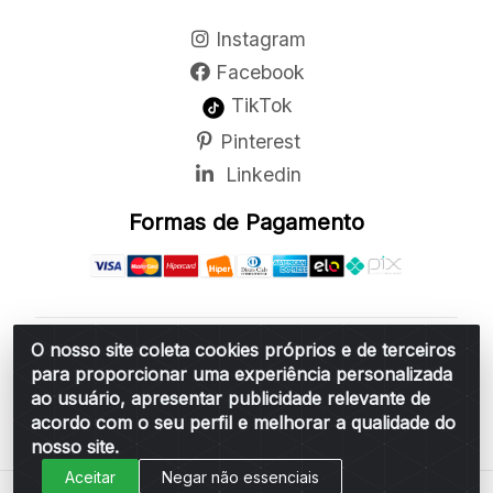
Instagram
Facebook
TikTok
Pinterest
Linkedin
Formas de Pagamento
O nosso site coleta cookies próprios e de terceiros
Belchior Cortinas e Acessórios LTDA - R: Rua
para proporcionar uma experiência personalizada
Vereador Sérgio Leopoldino Alves, 876 - Santa
ao usuário, apresentar publicidade relevante de
Bárbara d'Oeste/SP - CEP 13.456-166 - CNPJ
acordo com o seu perfil e melhorar a qualidade do
06.314.073/0001-34
nosso site.
Aceitar
Negar não essenciais