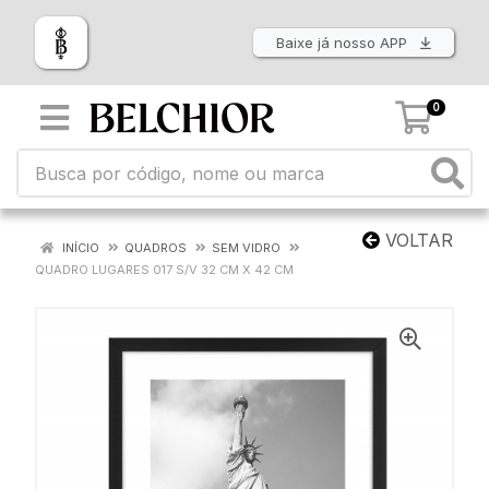
Baixe já nosso APP
0
VOLTAR
INÍCIO
QUADROS
SEM VIDRO
QUADRO LUGARES 017 S/V 32 CM X 42 CM