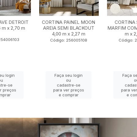
AVE DETROIT
CORTINA PAINEL MOON
CORTINA 
 m x 2,70 m
AREIA SEMI BLACKOUT
MARFIM COM
4,00 m x 2,27 m
m x 2
254006103
Código: 256005108
Código: 
eu login
Faça seu login
Faça se
ou
ou
o
tre-se
cadastre-se
cadas
r preços
para ver preços
para ve
mprar
e comprar
e co