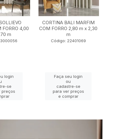
SOLLIEVO
CORTINA BALI MARFIM
CORTINA TU
 FORRO 4,00
COM FORRO 2,80 m x 2,30
5,50 m x
,70 m
m
Código: 2
23000056
Código: 22401069
u login
Faça seu login
Faça se
u
ou
o
tre-se
cadastre-se
cadast
r preços
para ver preços
para ver
mprar
e comprar
e com