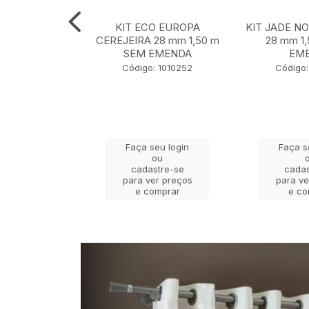
 NOBRE OURO
KIT ECO EUROPA
KIT JADE N
m 1,50 m SEM
CEREJEIRA 28 mm 1,50 m
28 mm 1
ENDA
SEM EMENDA
EM
 130001127
Código: 1010252
Código:
eu login
Faça seu login
Faça s
ou
ou
stre-se
cadastre-se
cadas
er preços
para ver preços
para ve
omprar
e comprar
e co