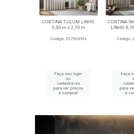
BALI MARFIM
CORTINA TULUM LINHO
CORTINA W
2,80 m x 2,30
5,50 m x 2,70 m
LINHO 6,76
m
Código: 257003103
Código: 
 22401069
eu login
Faça seu login
Faça s
ou
ou
stre-se
cadastre-se
cadas
er preços
para ver preços
para ve
omprar
e comprar
e co