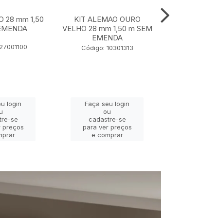
O 28 mm 1,50
KIT ALEMAO OURO
KIT JADE P
EMENDA
VELHO 28 mm 1,50 m SEM
28 mm 1,
EMENDA
EME
127001100
Código: 10301313
Código: 
u login
Faça seu login
Faça se
u
ou
o
tre-se
cadastre-se
cadast
r preços
para ver preços
para ver
mprar
e comprar
e com