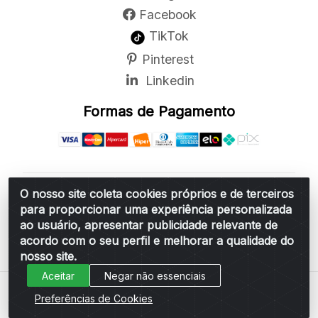
Facebook
TikTok
Pinterest
Linkedin
Formas de Pagamento
O nosso site coleta cookies próprios e de terceiros
Belchior Cortinas e Acessórios LTDA - R: Rua
para proporcionar uma experiência personalizada
Vereador Sérgio Leopoldino Alves, 876 - Santa
ao usuário, apresentar publicidade relevante de
Bárbara d'Oeste/SP - CEP 13.456-166 - CNPJ
acordo com o seu perfil e melhorar a qualidade do
06.314.073/0001-34
nosso site.
Aceitar
Negar não essenciais
Preferências de Cookies