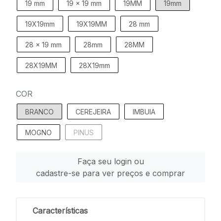
19 mm
19 x 19 mm
19MM
19mm
19X19mm
19X19MM
28 mm
28 x 19 mm
28mm
28MM
28X19MM
28X19mm
COR
BRANCO
CEREJEIRA
IMBUIA
MOGNO
PINUS
Faça seu login ou
cadastre-se para ver preços e comprar
Características