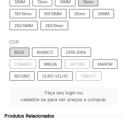
13MM
13mm
19MM
19mm
19X19mm
19X19MM
28mm
28MM
28X19MM
28X19mm
COR
BEGE
BRANCO
CEREJEIRA
CUMARU
IMBUIA
JATOBA
MARFIM
MOGNO
OURO VELHO
TABACO
Faça seu login ou
cadastre-se para ver preços e comprar
Produtos Relacionados