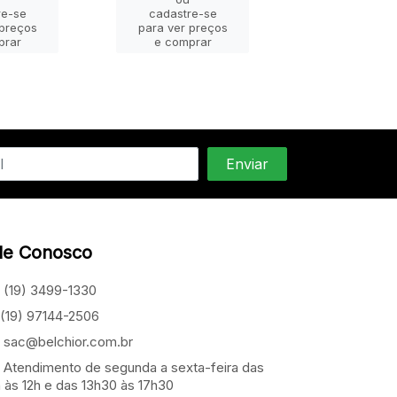
re-se
cadastre-se
cadastre-
 preços
para ver preços
para ver pr
prar
e comprar
e compra
le Conosco
(19) 3499-1330
(19) 97144-2506
sac@belchior.com.br
Atendimento de segunda a sexta-feira das
 às 12h e das 13h30 às 17h30