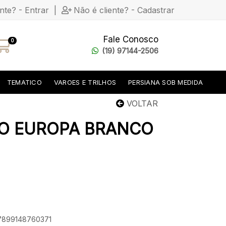
ente? - Entrar
|
Não é cliente? - Cadastrar
Fale Conosco
0
(19) 97144-2506
TEMATICO
VAROES E TRILHOS
PERSIANA SOB MEDIDA
VOLTAR
O EUROPA BRANCO
 7899148760371