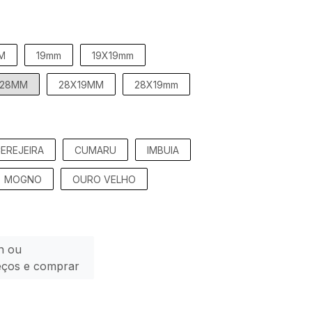
M
19mm
19X19mm
28MM
28X19MM
28X19mm
EREJEIRA
CUMARU
IMBUIA
MOGNO
OURO VELHO
n ou
eços e comprar