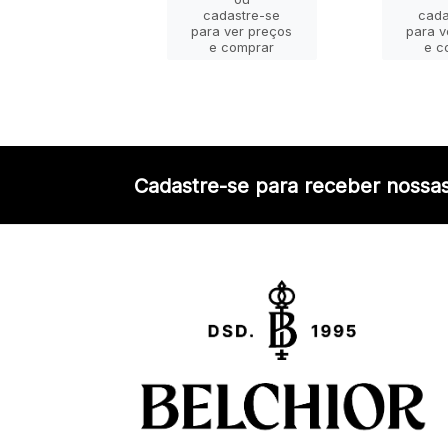
adastre-se
cadastre-se
cada
a ver preços
para ver preços
para v
e comprar
e comprar
e c
Cadastre-se para receber nossas