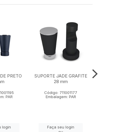
ADE PRETO
SUPORTE JADE GRAFITE
SUPORTE JAD
mm
28 mm
VELHO 28
11001195
Código: 711001177
Código: 7110
m: PAR
Embalagem: PAR
Embalagem:
 login
Faça seu login
Faça seu lo
ou
ou