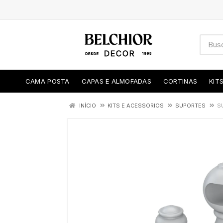
CAMA POSTA
CAPAS E ALMOFADAS
CORTINAS
KIT
INÍCIO
KITS E ACESSORIOS
SUPORTES
S