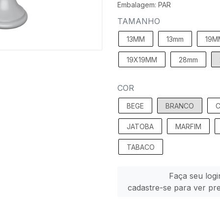
Embalagem: PAR
TAMANHO
13MM
13mm
19M
19X19MM
28mm
COR
BEGE
BRANCO
C
JATOBA
MARFIM
TABACO
Faça seu logi
cadastre-se para ver pr