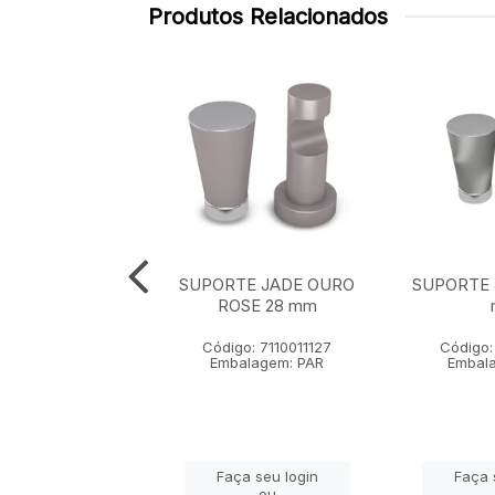
Produtos Relacionados
TE JADE OURO
SUPORTE JADE OURO
SUPORTE 
LHO 28 mm
ROSE 28 mm
go: 711001113
Código: 7110011127
Código:
alagem: PAR
Embalagem: PAR
Embal
ça seu login
Faça seu login
Faça 
ou
ou