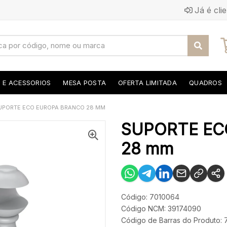
Já é cli
S E ACESSORIOS
MESA POSTA
OFERTA LIMITADA
QUADROS
UPORTE ECO EUROPA BRANCO 28 MM
SUPORTE EC
28 mm
Código: 7010064
Código NCM: 39174090
Código de Barras do Produto: