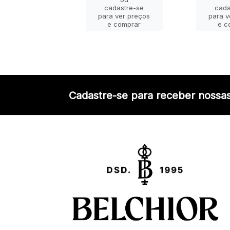
adastre-se
cadastre-se
cada
a ver preços
para ver preços
para v
e comprar
e comprar
e c
Cadastre-se para receber nossas