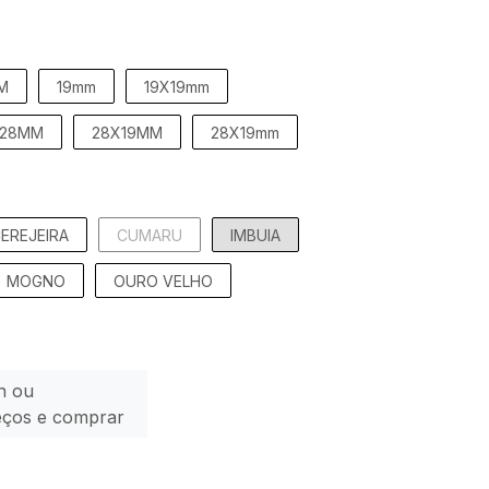
M
19mm
19X19mm
28MM
28X19MM
28X19mm
EREJEIRA
CUMARU
IMBUIA
MOGNO
OURO VELHO
n ou
eços e comprar