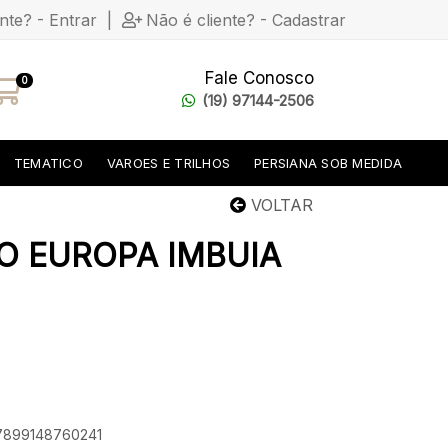
ente? - Entrar
|
Não é cliente? - Cadastrar
Fale Conosco
0
(19) 97144-2506
TEMATICO
VAROES E TRILHOS
PERSIANA SOB MEDIDA
VOLTAR
O EUROPA IMBUIA
 7899148760241