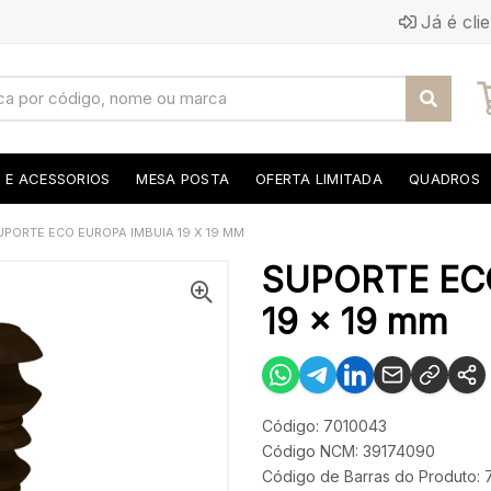
Já é cli
S E ACESSORIOS
MESA POSTA
OFERTA LIMITADA
QUADROS
UPORTE ECO EUROPA IMBUIA 19 X 19 MM
SUPORTE EC
19 x 19 mm
Código: 7010043
Código NCM: 39174090
Código de Barras do Produto: