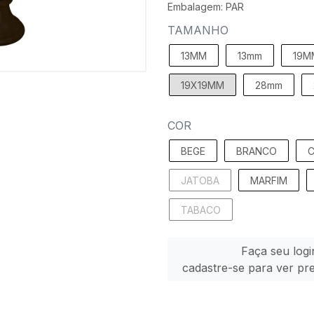
Embalagem: PAR
TAMANHO
13MM
13mm
19M
19X19MM
28mm
COR
BEGE
BRANCO
C
JATOBA
MARFIM
TABACO
Faça seu logi
cadastre-se para ver pr