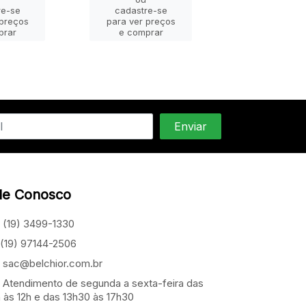
re-se
cadastre-se
cadastre-
 preços
para ver preços
para ver pr
prar
e comprar
e compra
le Conosco
(19) 3499-1330
(19) 97144-2506
sac@belchior.com.br
Atendimento de segunda a sexta-feira das
 às 12h e das 13h30 às 17h30