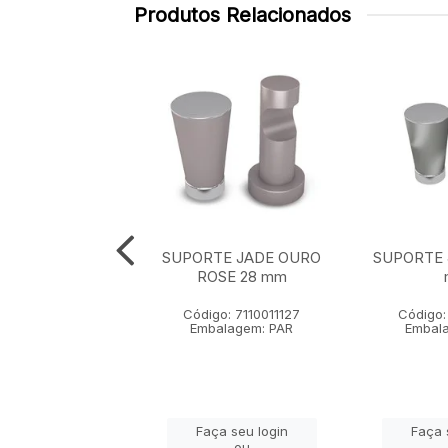
Produtos Relacionados
TE JADE OURO
SUPORTE JADE OURO
SUPORTE 
LHO 28 mm
ROSE 28 mm
go: 711001113
Código: 7110011127
Código:
alagem: PAR
Embalagem: PAR
Embal
ça seu login
Faça seu login
Faça 
ou
ou