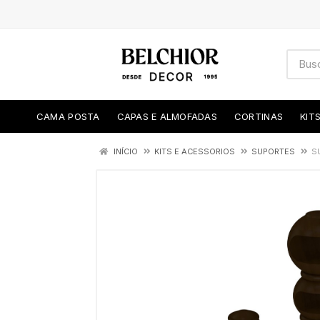
CAMA POSTA
CAPAS E ALMOFADAS
CORTINAS
KIT
INÍCIO
KITS E ACESSORIOS
SUPORTES
S