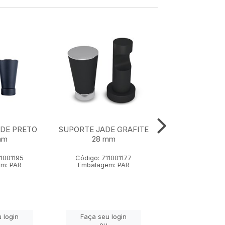
ADE PRETO
SUPORTE JADE GRAFITE
SUPORTE JAD
mm
28 mm
VELHO 28
11001195
Código: 711001177
Código: 7110
m: PAR
Embalagem: PAR
Embalagem:
 login
Faça seu login
Faça seu lo
ou
ou