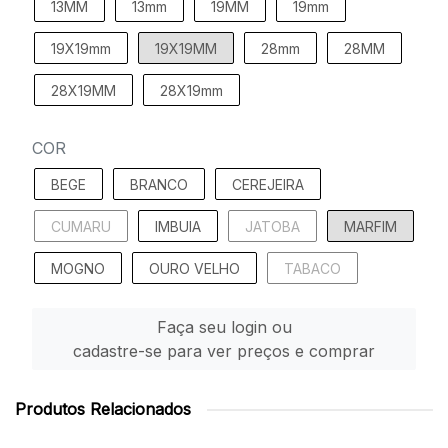
13MM
13mm
19MM
19mm
19X19mm
19X19MM
28mm
28MM
28X19MM
28X19mm
COR
BEGE
BRANCO
CEREJEIRA
CUMARU
IMBUIA
JATOBA
MARFIM
MOGNO
OURO VELHO
TABACO
Faça seu login ou
cadastre-se para ver preços e comprar
Produtos Relacionados