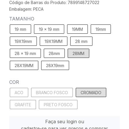
Código de Barras do Produto: 7899148727022
Embalagem: PECA
TAMANHO
19 mm
19 x 19 mm
19MM
19mm
19X19mm
19X19MM
28 mm
28 x 19 mm
28mm
28MM
28X19MM
28X19mm
COR
ACO
BRANCO FOSCO
CROMADO
GRAFITE
PRETO FOSCO
Faça seu login ou
cadastre-se para ver preços e comprar