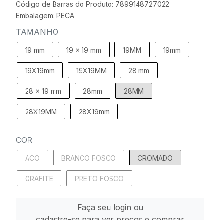
Código de Barras do Produto: 7899148727022
Embalagem: PECA
TAMANHO
19 mm
19 x 19 mm
19MM
19mm
19X19mm
19X19MM
28 mm
28 x 19 mm
28mm
28MM
28X19MM
28X19mm
COR
ACO
BRANCO FOSCO
CROMADO
GRAFITE
PRETO FOSCO
Faça seu login ou
cadastre-se para ver preços e comprar