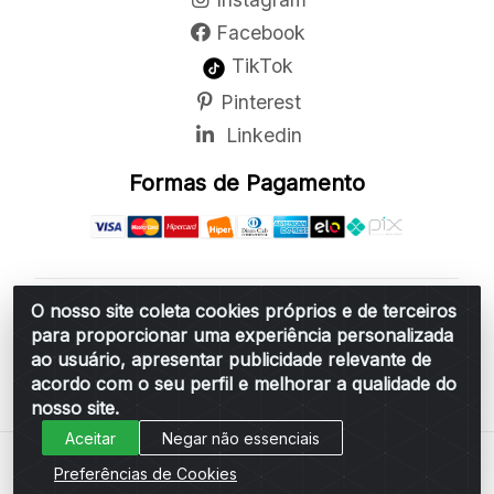
Facebook
TikTok
Pinterest
Linkedin
Formas de Pagamento
O nosso site coleta cookies próprios e de terceiros
Belchior Cortinas e Acessórios LTDA - R: Rua
para proporcionar uma experiência personalizada
Vereador Sérgio Leopoldino Alves, 876 - Santa
ao usuário, apresentar publicidade relevante de
Bárbara d'Oeste/SP - CEP 13.456-166 - CNPJ
acordo com o seu perfil e melhorar a qualidade do
06.314.073/0001-34
nosso site.
Aceitar
Negar não essenciais
Preferências de Cookies