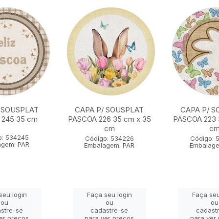
 SOUSPLAT
CAPA P/ SOUSPLAT
CAPA P/ S
 245 35 cm
PASCOA 226 35 cm x 35
PASCOA 223 
cm
c
o: 534245
Código: 534226
Código: 
agem: PAR
Embalagem: PAR
Embalage
seu login
Faça seu login
Faça seu
ou
ou
ou
stre-se
cadastre-se
cadast
er preços
para ver preços
para ver