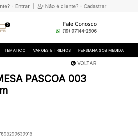
ente? - Entrar
|
Não é cliente? - Cadastrar
Fale Conosco
0
(19) 97144-2506
TEMATICO
VAROES E TRILHOS
PERSIANA SOB MEDIDA
VOLTAR
MESA PASCOA 003
 m
: 7898299639918