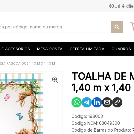
Já é cli
S E ACESSORIOS
MESA POSTA
OFERTA LIMITADA
QUADROS
SA PASCOA 003 1,40 M X 1,40 M
TOALHA DE 
1,40 m x 1,40
Código: 198003
Código NCM: 63049300
Código de Barras do Produto