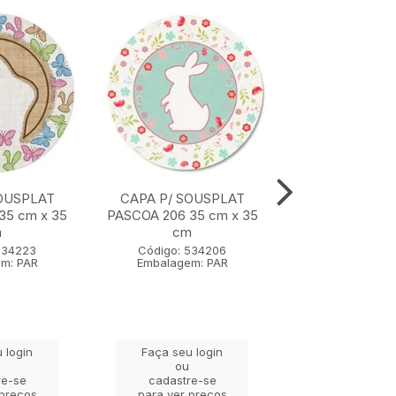
OUSPLAT
CAPA P/ SOUSPLAT
CAPA P/ SOU
35 cm x 35
PASCOA 206 35 cm x 35
PASCOA 203 35
m
cm
cm
534223
Código: 534206
Código: 53
m: PAR
Embalagem: PAR
Embalagem:
 login
Faça seu login
Faça seu lo
ou
ou
re-se
cadastre-se
cadastre-
 preços
para ver preços
para ver pr