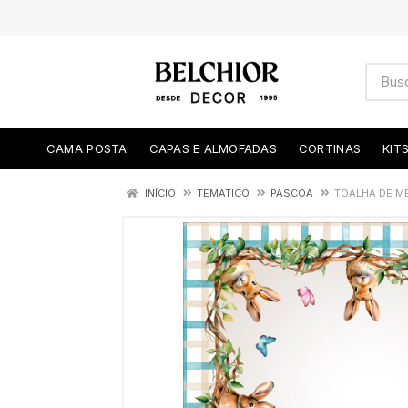
CAMA POSTA
CAPAS E ALMOFADAS
CORTINAS
KIT
INÍCIO
TEMATICO
PASCOA
TOALHA DE ME