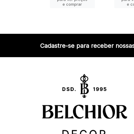
e comprar
e comprar
e c
Cadastre-se para receber nossas