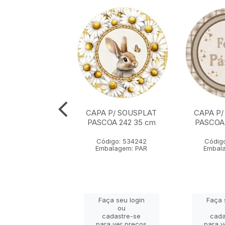
P/ SOUSPLAT
CAPA P/ SOUSPLAT
CAPA P/
203 35 cm x 35
PASCOA 242 35 cm
PASCOA
cm
Código: 534242
Códig
igo: 534203
Embalagem: PAR
Embal
alagem: PAR
ça seu login
Faça seu login
Faça 
ou
ou
adastre-se
cadastre-se
cada
a ver preços
para ver preços
para v