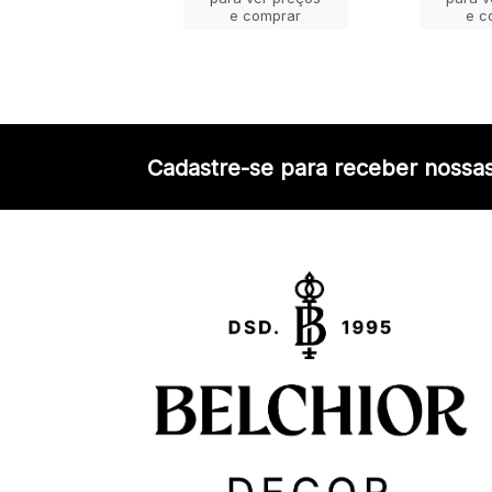
e comprar
e comprar
e c
Cadastre-se para receber nossas