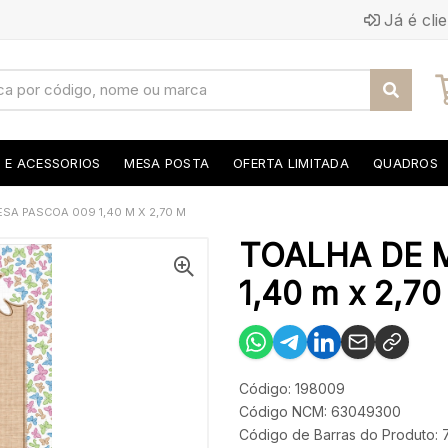
Já é cli
S E ACESSORIOS
MESA POSTA
OFERTA LIMITADA
QUADROS
SA PASCOA 009 1,40 M X 2,70 M
TOALHA DE 
1,40 m x 2,70
Código: 198009
Código NCM: 63049300
Código de Barras do Produto