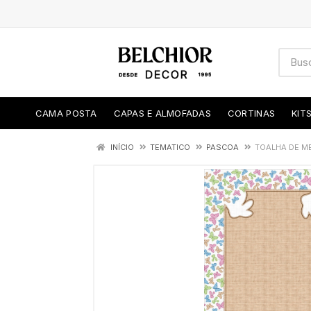
CAMA POSTA
CAPAS E ALMOFADAS
CORTINAS
KIT
INÍCIO
TEMATICO
PASCOA
TOALHA DE ME