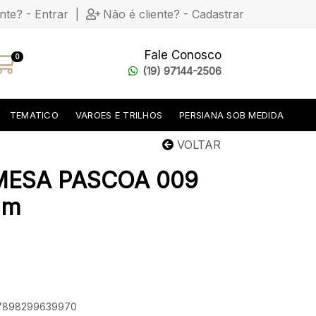
ente? - Entrar
|
Não é cliente? - Cadastrar
Fale Conosco
0
(19) 97144-2506
TEMATICO
VAROES E TRILHOS
PERSIANA SOB MEDIDA
VOLTAR
MESA PASCOA 009
 m
: 7898299639970