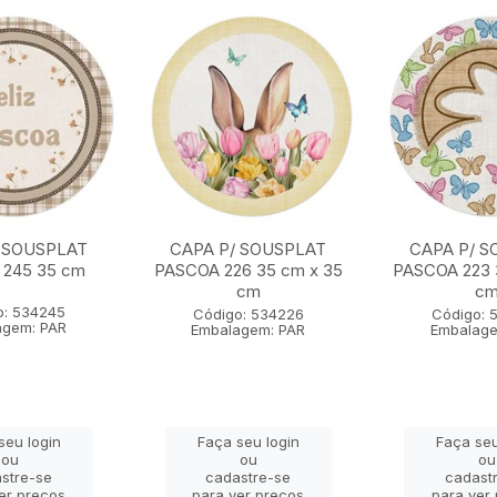
 SOUSPLAT
CAPA P/ SOUSPLAT
CAPA P/ S
 245 35 cm
PASCOA 226 35 cm x 35
PASCOA 223 
cm
c
o: 534245
Código: 534226
Código: 
agem: PAR
Embalagem: PAR
Embalage
seu login
Faça seu login
Faça seu
ou
ou
ou
stre-se
cadastre-se
cadast
er preços
para ver preços
para ver