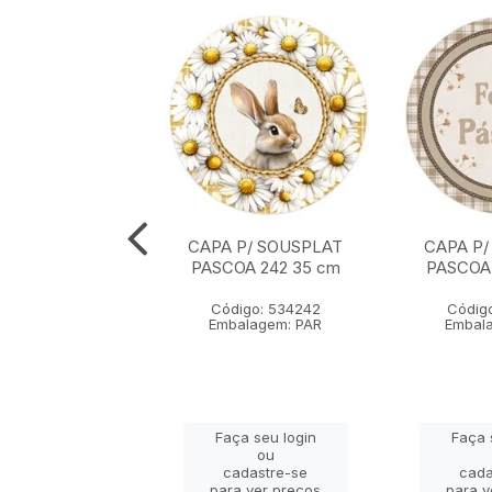
P/ SOUSPLAT
CAPA P/ SOUSPLAT
CAPA P/
203 35 cm x 35
PASCOA 242 35 cm
PASCOA
cm
Código: 534242
Códig
igo: 534203
Embalagem: PAR
Embal
alagem: PAR
ça seu login
Faça seu login
Faça 
ou
ou
adastre-se
cadastre-se
cada
a ver preços
para ver preços
para v