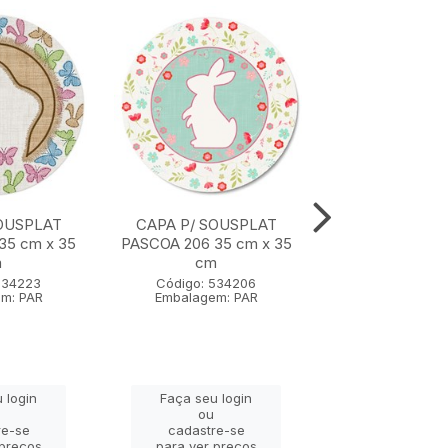
OUSPLAT
CAPA P/ SOUSPLAT
CAPA P/ SOU
35 cm x 35
PASCOA 206 35 cm x 35
PASCOA 203 35
m
cm
cm
534223
Código: 534206
Código: 53
m: PAR
Embalagem: PAR
Embalagem:
 login
Faça seu login
Faça seu lo
ou
ou
re-se
cadastre-se
cadastre-
 preços
para ver preços
para ver pr