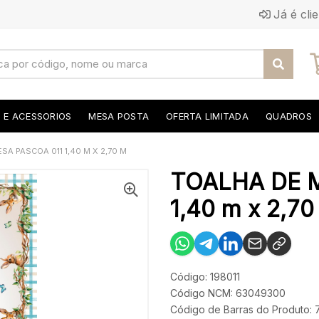
Já é cli
S E ACESSORIOS
MESA POSTA
OFERTA LIMITADA
QUADROS
SA PASCOA 011 1,40 M X 2,70 M
TOALHA DE 
1,40 m x 2,70
Código: 198011
Código NCM: 63049300
Código de Barras do Produto