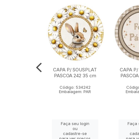
P/ SOUSPLAT
CAPA P/ SOUSPLAT
CAPA P/
203 35 cm x 35
PASCOA 242 35 cm
PASCOA
cm
Código: 534242
Códig
igo: 534203
Embalagem: PAR
Embal
alagem: PAR
ça seu login
Faça seu login
Faça 
ou
ou
adastre-se
cadastre-se
cada
a ver preços
para ver preços
para v