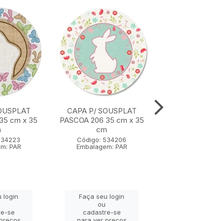
OUSPLAT
CAPA P/ SOUSPLAT
CAPA P/ SOU
35 cm x 35
PASCOA 206 35 cm x 35
PASCOA 203 35
m
cm
cm
534223
Código: 534206
Código: 53
m: PAR
Embalagem: PAR
Embalagem:
 login
Faça seu login
Faça seu lo
ou
ou
re-se
cadastre-se
cadastre-
 preços
para ver preços
para ver pr