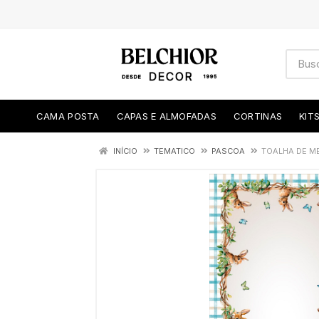
CAMA POSTA
CAPAS E ALMOFADAS
CORTINAS
KIT
INÍCIO
TEMATICO
PASCOA
TOALHA DE ME