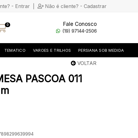
ente? - Entrar
|
Não é cliente? - Cadastrar
Fale Conosco
0
(19) 97144-2506
TEMATICO
VAROES E TRILHOS
PERSIANA SOB MEDIDA
VOLTAR
MESA PASCOA 011
 m
: 7898299639994