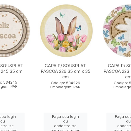
 SOUSPLAT
CAPA P/ SOUSPLAT
CAPA P/ S
 245 35 cm
PASCOA 226 35 cm x 35
PASCOA 223 
cm
c
o: 534245
Código: 534226
Código: 
agem: PAR
Embalagem: PAR
Embalage
seu login
Faça seu login
Faça seu
ou
ou
ou
stre-se
cadastre-se
cadast
er preços
para ver preços
para ver