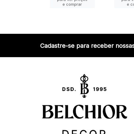
e comprar
e comprar
e c
Cadastre-se para receber nossas