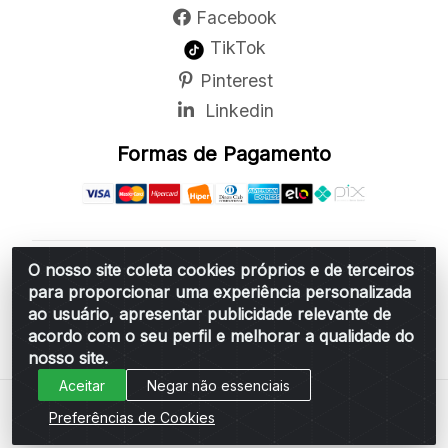
Facebook
TikTok
Pinterest
Linkedin
Formas de Pagamento
O nosso site coleta cookies próprios e de terceiros
Belchior Cortinas e Acessórios LTDA - R: Rua
para proporcionar uma experiência personalizada
Vereador Sérgio Leopoldino Alves, 876 - Santa
ao usuário, apresentar publicidade relevante de
Bárbara d'Oeste/SP - CEP 13.456-166 - CNPJ
acordo com o seu perfil e melhorar a qualidade do
06.314.073/0001-34
nosso site.
Aceitar
Negar não essenciais
Preferências de Cookies