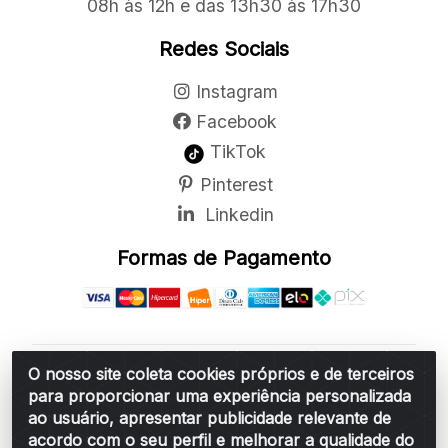
08h às 12h e das 13h30 às 17h30
Redes Sociais
Instagram
Facebook
TikTok
Pinterest
Linkedin
Formas de Pagamento
O nosso site coleta cookies próprios e de terceiros
Belchior Cortinas e Acessórios LTDA - R: Rua
para proporcionar uma experiência personalizada
Vereador Sérgio Leopoldino Alves, 876 - Santa
ao usuário, apresentar publicidade relevante de
Bárbara d'Oeste/SP - CEP 13.456-166 - CNPJ
acordo com o seu perfil e melhorar a qualidade do
06.314.073/0001-34