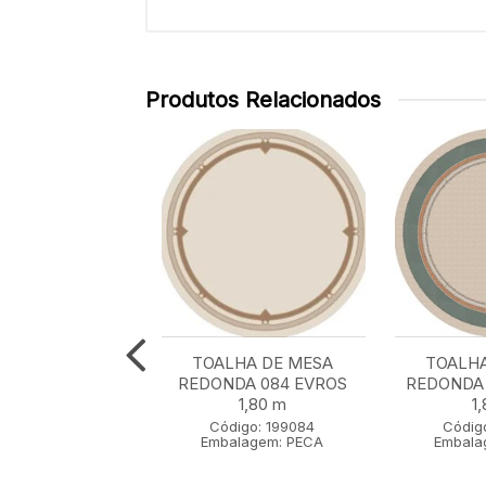
Produtos Relacionados
 DE MESA 078
TOALHA DE MESA
TOALHA
VIME 1,40 m x
REDONDA 084 EVROS
REDONDA 
2,70 m
1,80 m
1
igo: 199078
Código: 199084
Códig
lagem: PECA
Embalagem: PECA
Embala