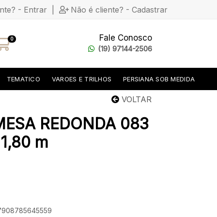
ente? - Entrar
|
Não é cliente? - Cadastrar
Fale Conosco
0
(19) 97144-2506
TEMATICO
VAROES E TRILHOS
PERSIANA SOB MEDIDA
VOLTAR
MESA REDONDA 083
1,80 m
: 7908785645559