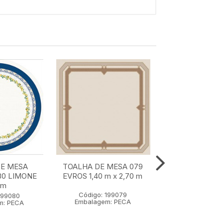
DE MESA
TOALHA DE MESA 079
TOALHA DE M
80 LIMONE
EVROS 1,40 m x 2,70 m
ACQUA VIME 1
 m
2,70 m
Código: 199079
199080
Código: 19
Embalagem: PECA
m: PECA
Embalagem: 