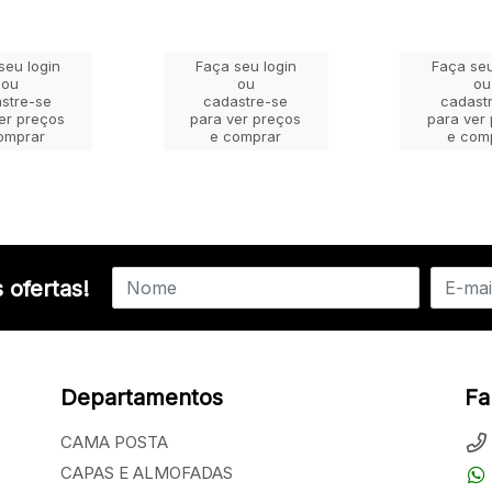
seu login
Faça seu login
Faça seu
ou
ou
ou
stre-se
cadastre-se
cadast
er preços
para ver preços
para ver
omprar
e comprar
e com
 ofertas!
Departamentos
Fa
CAMA POSTA
CAPAS E ALMOFADAS