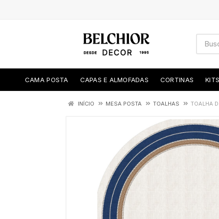
CAMA POSTA
CAPAS E ALMOFADAS
CORTINAS
KIT
INÍCIO
MESA POSTA
TOALHAS
TOALHA D