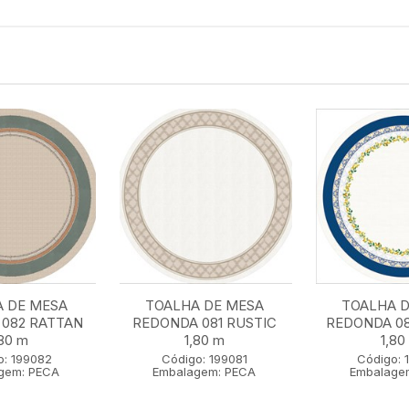
 DE MESA
TOALHA DE MESA
TOALHA 
082 RATTAN
REDONDA 081 RUSTIC
REDONDA 0
,80 m
1,80 m
1,80
o: 199082
Código: 199081
Código: 
gem: PECA
Embalagem: PECA
Embalage