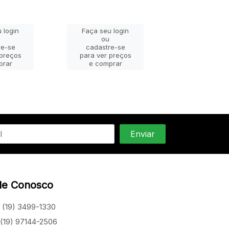
 login
Faça seu login
Faça seu lo
ou
ou
re-se
cadastre-se
cadastre-
 preços
para ver preços
para ver pr
prar
e comprar
e compra
le Conosco
(19) 3499-1330
(19) 97144-2506