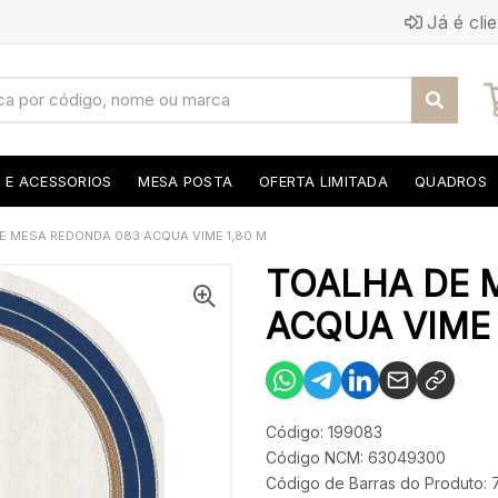
Já é cli
S E ACESSORIOS
MESA POSTA
OFERTA LIMITADA
QUADROS
E MESA REDONDA 083 ACQUA VIME 1,80 M
TOALHA DE 
ACQUA VIME 
Código: 199083
Código NCM: 63049300
Código de Barras do Produto