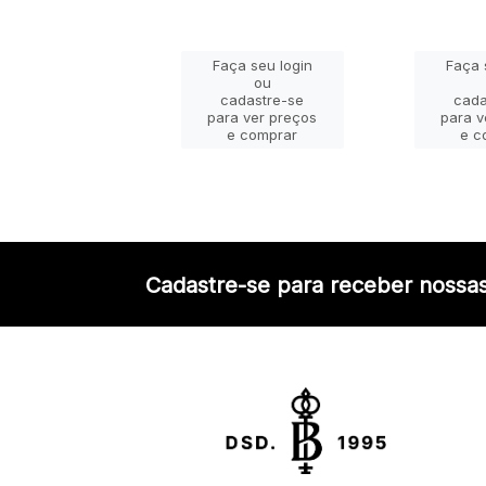
ça seu login
Faça seu login
Faça 
ou
ou
adastre-se
cadastre-se
cada
a ver preços
para ver preços
para v
e comprar
e comprar
e c
Cadastre-se para receber nossas