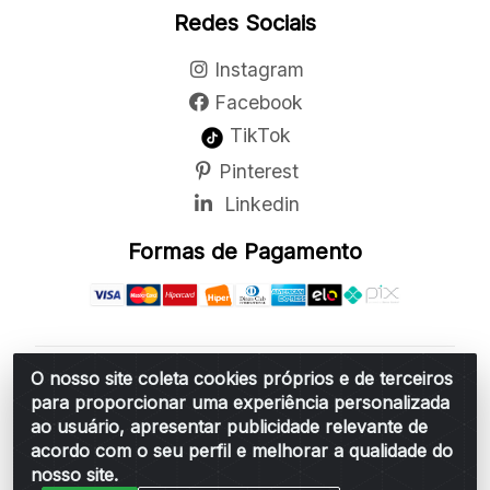
Redes Sociais
Instagram
Facebook
TikTok
Pinterest
Linkedin
Formas de Pagamento
O nosso site coleta cookies próprios e de terceiros
Belchior Cortinas e Acessórios LTDA - R: Rua
para proporcionar uma experiência personalizada
Vereador Sérgio Leopoldino Alves, 876 - Santa
ao usuário, apresentar publicidade relevante de
Bárbara d'Oeste/SP - CEP 13.456-166 - CNPJ
acordo com o seu perfil e melhorar a qualidade do
06.314.073/0001-34
nosso site.