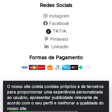
Redes Sociais
Instagram
Facebook
TikTok
Pinterest
Linkedin
Formas de Pagamento
O nosso site coleta cookies próprios e de terceiros
Belchior Cortinas e Acessórios LTDA - R: Rua
para proporcionar uma experiência personalizada
Vereador Sérgio Leopoldino Alves, 876 - Santa
ao usuário, apresentar publicidade relevante de
Bárbara d'Oeste/SP - CEP 13.456-166 - CNPJ
acordo com o seu perfil e melhorar a qualidade do
06.314.073/0001-34
nosso site.