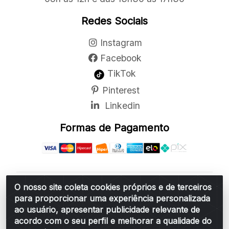
Redes Sociais
Instagram
Facebook
TikTok
Pinterest
Linkedin
Formas de Pagamento
O nosso site coleta cookies próprios e de terceiros
Belchior Cortinas e Acessórios LTDA - R: Rua
para proporcionar uma experiência personalizada
Vereador Sérgio Leopoldino Alves, 876 - Santa
ao usuário, apresentar publicidade relevante de
Bárbara d'Oeste/SP - CEP 13.456-166 - CNPJ
acordo com o seu perfil e melhorar a qualidade do
06.314.073/0001-34