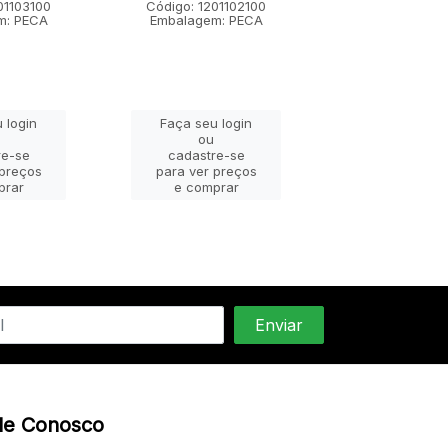
01103100
Código: 1201102100
Código: 12011
m: PECA
Embalagem: PECA
Embalagem: 
 login
Faça seu login
Faça seu lo
ou
ou
re-se
cadastre-se
cadastre-
 preços
para ver preços
para ver pr
prar
e comprar
e compra
le Conosco