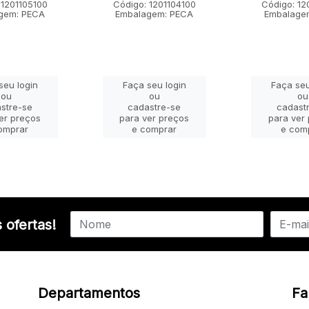
 1201105100
Código: 1201104100
Código: 12
gem: PECA
Embalagem: PECA
Embalage
seu login
Faça seu login
Faça seu
ou
ou
ou
stre-se
cadastre-se
cadast
er preços
para ver preços
para ver
omprar
e comprar
e com
 ofertas!
Departamentos
Fa