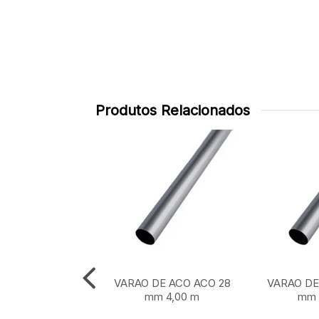
Produtos Relacionados
DE ACO ACO 28
VARAO DE ACO ACO 28
VARAO DE
m 1,50 m
mm 4,00 m
mm 