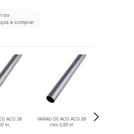
n ou
eços e comprar
CO ACO 28
VARAO DE ACO ACO 28
VARAO DE ACO
50 m
mm 2,00 m
mm 1,50