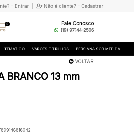
ente? - Entrar
|
Não é cliente? - Cadastrar
Fale Conosco
0
(19) 97144-2506
TEMATICO
VAROES E TRILHOS
PERSIANA SOB MEDIDA
VOLTAR
LA BRANCO 13 mm
 7899148818942