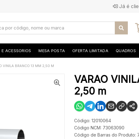
Já é cli
S E ACESSORIOS
MESA POSTA
OFERTA LIMITADA
QUADROS
 VINILA BRANCO 13 MM 2,50 M
VARAO VINI
2,50 m
Código: 12010064
Código NCM: 73063090
Código de Barras do Produto: