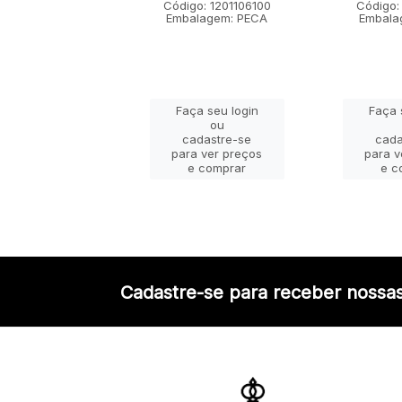
go: 1201101100
Código: 1201106100
Código:
lagem: PECA
Embalagem: PECA
Embala
ça seu login
Faça seu login
Faça 
ou
ou
adastre-se
cadastre-se
cada
a ver preços
para ver preços
para v
e comprar
e comprar
e c
Cadastre-se para receber nossas