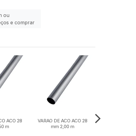
n ou
eços e comprar
CO ACO 28
VARAO DE ACO ACO 28
VARAO DE ACO
50 m
mm 2,00 m
mm 1,50