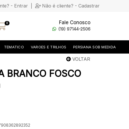
ente? - Entrar
|
Não é cliente? - Cadastrar
Fale Conosco
0
(19) 97144-2506
TEMATICO
VAROES E TRILHOS
PERSIANA SOB MEDIDA
VOLTAR
LA BRANCO FOSCO
m
: 7908362892352