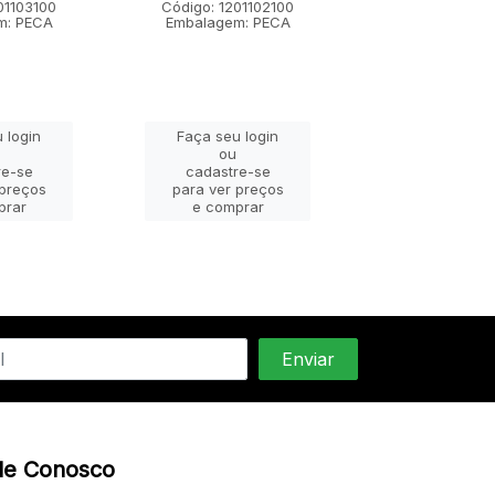
01103100
Código: 1201102100
Código: 12011
m: PECA
Embalagem: PECA
Embalagem: 
 login
Faça seu login
Faça seu lo
ou
ou
re-se
cadastre-se
cadastre-
 preços
para ver preços
para ver pr
prar
e comprar
e compra
le Conosco