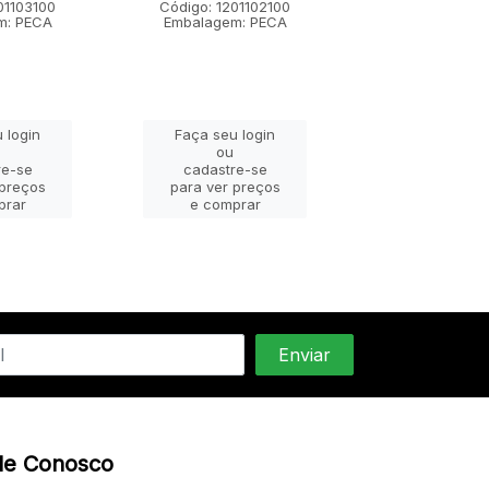
01103100
Código: 1201102100
Código: 12011
m: PECA
Embalagem: PECA
Embalagem: 
 login
Faça seu login
Faça seu lo
ou
ou
re-se
cadastre-se
cadastre-
 preços
para ver preços
para ver pr
prar
e comprar
e compra
le Conosco