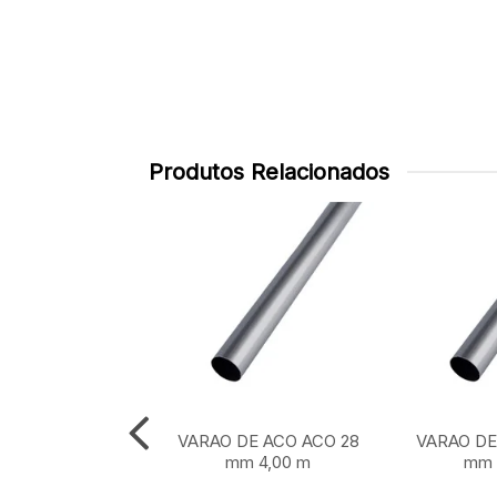
Produtos Relacionados
DE ACO ACO 28
VARAO DE ACO ACO 28
VARAO DE
m 1,50 m
mm 4,00 m
mm 