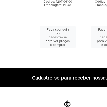
go: 1201101100
Código: 1201106100
Código:
lagem: PECA
Embalagem: PECA
Embala
ça seu login
Faça seu login
Faça 
ou
ou
adastre-se
cadastre-se
cada
a ver preços
para ver preços
para v
e comprar
e comprar
e c
Cadastre-se para receber nossas