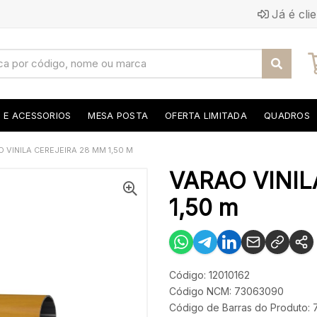
Já é cli
S E ACESSORIOS
MESA POSTA
OFERTA LIMITADA
QUADROS
 VINILA CEREJEIRA 28 MM 1,50 M
VARAO VINIL
1,50 m
Código: 12010162
Código NCM: 73063090
Código de Barras do Produto