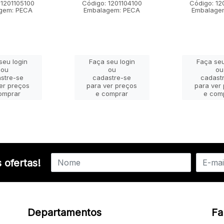
 1201105100
Código: 1201104100
Código: 12
gem: PECA
Embalagem: PECA
Embalage
seu login
Faça seu login
Faça seu
ou
ou
ou
stre-se
cadastre-se
cadast
er preços
para ver preços
para ver
omprar
e comprar
e com
 ofertas!
Departamentos
Fa