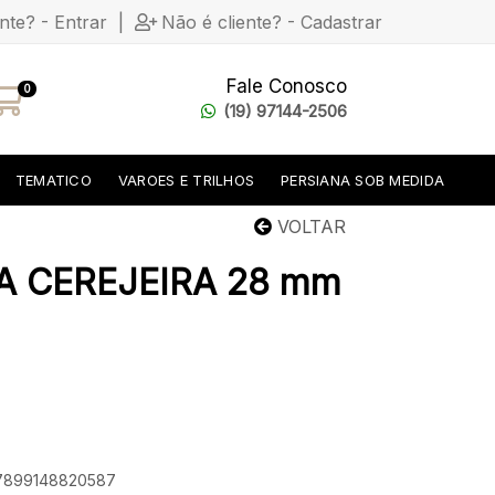
ente? - Entrar
|
Não é cliente? - Cadastrar
Fale Conosco
0
(19) 97144-2506
TEMATICO
VAROES E TRILHOS
PERSIANA SOB MEDIDA
VOLTAR
A CEREJEIRA 28 mm
: 7899148820587