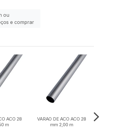
n ou
eços e comprar
CO ACO 28
VARAO DE ACO ACO 28
VARAO DE ACO
50 m
mm 2,00 m
mm 1,50