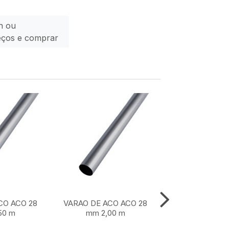
n ou
eços e comprar
CO ACO 28
VARAO DE ACO ACO 28
VARAO DE ACO
50 m
mm 2,00 m
mm 1,50