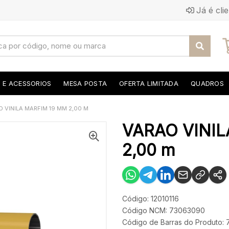
Já é cli
S E ACESSORIOS
MESA POSTA
OFERTA LIMITADA
QUADROS
 VINILA MARFIM 19 MM 2,00 M
VARAO VINIL
2,00 m
Código: 12010116
Código NCM: 73063090
Código de Barras do Produto: