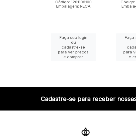
go: 1201101100
Código: 1201106100
Código:
lagem: PECA
Embalagem: PECA
Embala
ça seu login
Faça seu login
Faça 
ou
ou
adastre-se
cadastre-se
cada
a ver preços
para ver preços
para v
e comprar
e comprar
e c
Cadastre-se para receber nossas