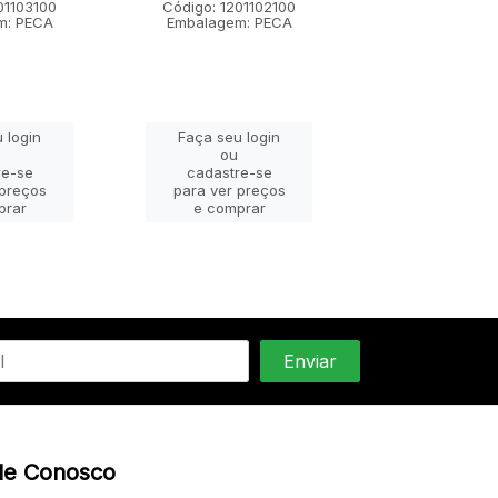
01103100
Código: 1201102100
Código: 12011
m: PECA
Embalagem: PECA
Embalagem: 
 login
Faça seu login
Faça seu lo
ou
ou
re-se
cadastre-se
cadastre-
 preços
para ver preços
para ver pr
prar
e comprar
e compra
le Conosco