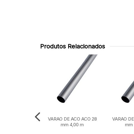
Produtos Relacionados
DE ACO ACO 28
VARAO DE ACO ACO 28
VARAO DE
m 1,50 m
mm 4,00 m
mm 