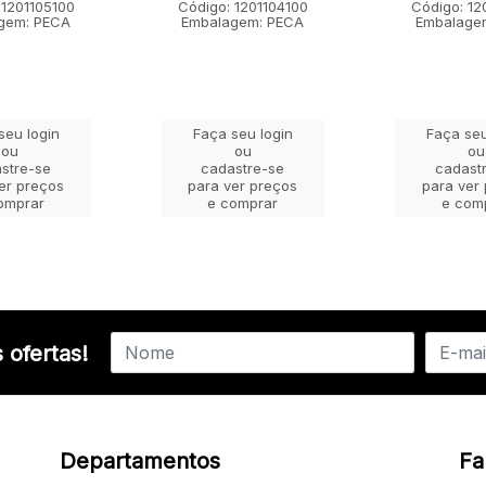
 1201105100
Código: 1201104100
Código: 12
gem: PECA
Embalagem: PECA
Embalage
seu login
Faça seu login
Faça seu
ou
ou
ou
stre-se
cadastre-se
cadast
er preços
para ver preços
para ver
omprar
e comprar
e com
 ofertas!
Departamentos
Fa