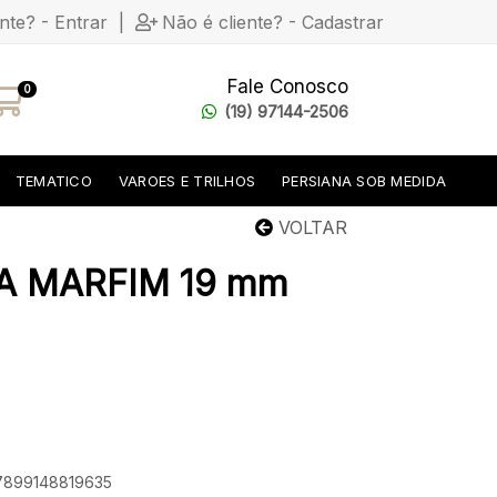
ente? - Entrar
|
Não é cliente? - Cadastrar
Fale Conosco
0
(19) 97144-2506
TEMATICO
VAROES E TRILHOS
PERSIANA SOB MEDIDA
VOLTAR
A MARFIM 19 mm
 7899148819635