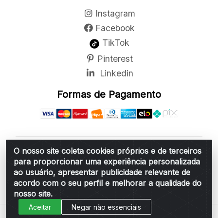
Instagram
Facebook
TikTok
Pinterest
Linkedin
Formas de Pagamento
O nosso site coleta cookies próprios e de terceiros
Belchior Cortinas e Acessórios LTDA - R: Rua
para proporcionar uma experiência personalizada
Vereador Sérgio Leopoldino Alves, 876 - Santa
ao usuário, apresentar publicidade relevante de
Bárbara d'Oeste/SP - CEP 13.456-166 - CNPJ
acordo com o seu perfil e melhorar a qualidade do
06.314.073/0001-34
nosso site.
Aceitar
Negar não essenciais